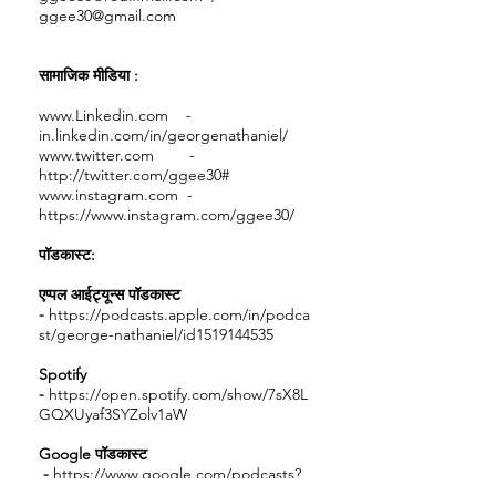
ggee30@gmail.com
सामाजिक मीडिया :
www.Linkedin.com
-
in.linkedin.com/in/georgenathaniel/
www.twitter.com
-
http://twitter.com/ggee30#
www.instagram.com
-
https://www.instagram.com/ggee30/
पॉडकास्ट:
एप्पल आईट्यून्स पॉडकास्ट
-
https://podcasts.apple.com/in/podca
st/george-nathaniel/id1519144535
Spotify
-
https://open.spotify.com/show/7sX8L
GQXUyaf3SYZolv1aW
Google पॉडकास्ट
-
https://www.google.com/podcasts?
feed=aHR0cHM6Ly9hbmNob3IuZm0vcy